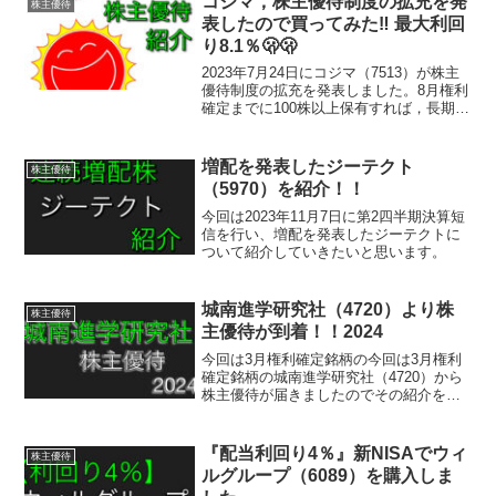
コジマ，株主優待制度の拡充を発
株主優待
表したので買ってみた‼️ 最大利回
り8.1％🫢🫢
2023年7月24日にコジマ（7513）が株主
優待制度の拡充を発表しました。8月権利
確定までに100株以上保有すれば，長期保
有の特典を早めに受けられるので長期投
資を考えている方は検討してみてはいか
がでしょうか！？
増配を発表したジーテクト
株主優待
（5970）を紹介！！
今回は2023年11月7日に第2四半期決算短
信を行い、増配を発表したジーテクトに
ついて紹介していきたいと思います。
城南進学研究社（4720）より株
株主優待
主優待が到着！！2024
今回は3月権利確定銘柄の今回は3月権利
確定銘柄の城南進学研究社（4720）から
株主優待が届きましたのでその紹介をし
ていきたいと思います。（4720）から株
主優待が届きましたのでその紹介をして
いきたいと思います。
『配当利回り4％』新NISAでウィ
株主優待
ルグループ（6089）を購入しま