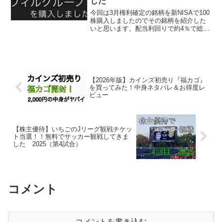
した
今回は3月権利確定の銘柄を新NISAで100
株購入しましたのでその銘柄を紹介した
いと思います。配当利回りで約4％で総合
利回りは最大でなんと約5.7％になります
ので早めの保有を検討して頂いたいで
す。
【2026年版】カインズ初売り『福カゴ』
を買ってみた！中身ネタバレ＆お得度レ
ビュー
【株主優待】いちごのJリーグ観戦チケッ
ト当選！！無料でサッカー観戦してきま
した 2025（第4試合）
コメント
コメントを書き込む