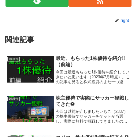
right
関連記事
最近、もらった1株優待を紹介‼️
1株優待
（前編）
今回は最近もらった1株優待を紹介してい
きたいと思います（2023年7月時点）。こ
の記事を見ると株式投資のまた一つ違っ
た楽しみも増え、うまく運用すれば1、2
年で元本回収できると思いますので是非
最後まで読んで頂けたら幸いです。
株主優待で実際にサッカー観戦し
1株優待
てきた⚽️
今回は以前紹介しましたいちご（2337）
の株主優待でサッカーチケットが当選
し、実際に無料で観戦してきましたので
その様子を紹介していきたいと思いま
す。