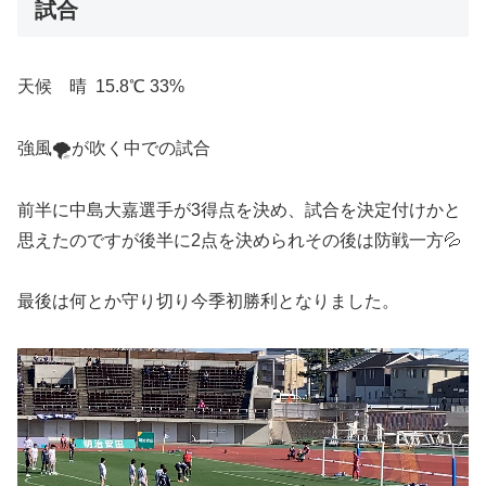
試合
天候 晴 15.8℃ 33%
強風🌪️が吹く中での試合
前半に中島大嘉選手が3得点を決め、試合を決定付けかと
思えたのですが後半に2点を決められその後は防戦一方💦
最後は何とか守り切り今季初勝利となりました。