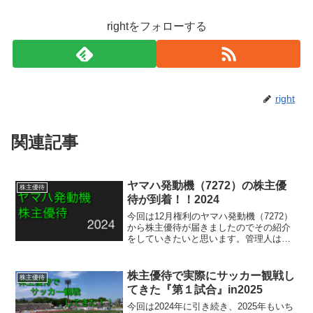
rightをフォローする
right
関連記事
ヤマハ発動機（7272）の株主優
株主優待
待が到着！！2024
今回は12月権利のヤマハ発動機（7272）
から株主優待が届きましたのでその紹介
をしていきたいと思います。管理人は
2024年12月権利で初取得した株主優待
で、主に株主優待品、株式分割について
の内容を踏まえて紹介しますので投資の
株主優待で実際にサッカー観戦し
株主優待
参考になっていただけたら幸いです。
てきた『第１試合』in2025
今回は2024年に引き続き、2025年もいち