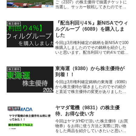
ご（2337）の株主優待で抽選チケットに
当選し、サッカー観戦してきたのでその
様子を紹介していきたいと思います。
『配当利回り4％』新NISAでウィ
株主優待
ルグループ（6089）を購入しま
した
今回は3月権利確定の銘柄を新NISAで100
株購入しましたのでその銘柄を紹介した
いと思います。配当利回りで約4％で総合
利回りは最大でなんと約5.7％になります
ので早めの保有を検討して頂いたいで
す。
東海運（9380）から株主優待が
株主優待
到着！！
今回は3月権利確定銘柄の東海運（9380）
から株主優待が届きましたのでその紹介
と直近で株主優待の変更がありましたの
でその紹介をしていきたいと思います。
ヤマダ電機（9831）の株主優
株主優待
待、お得な使い方
今回はヤマダHDで頂いた株主優待（お買
物券）をお得に使う方法と実際に買い物
をした商品を紹介していきたいと思いま
す。会社概要傘下に家電量販首位ヤマダ