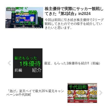
デンキ。Ｍ＆Ａで注文住宅も業界上位
に。デンキが大塚家具吸収合併。【連結
株主優待で実際にサッカー観戦し
1株優待
事業】デンキ79(4)、...
てきた『第2試合』in2024
今回は前回に引き続き株主優待でJリーグ
観戦してきたのでその様子を紹介してい
きたいと思います。
最近、もらった1株優待を紹介‼️（前編）
『急げ』楽天ペイで最大20％還元キャン
ペーンin千代田町