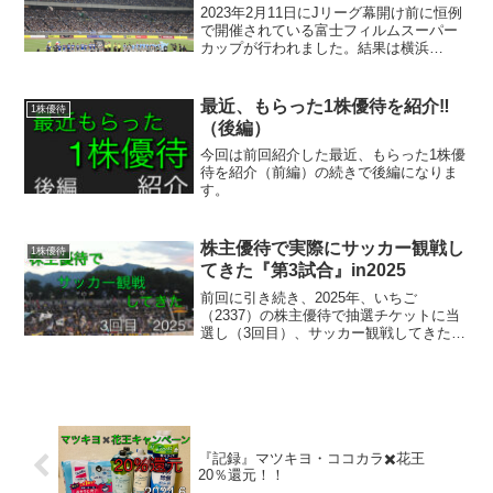
2023年2月11日にJリーグ幕開け前に恒例
で開催されている富士フィルムスーパー
カップが行われました。結果は横浜
FM（J1）がヴァンフォーレ甲府（J2）を
２対１で破り悲願の優勝を果たしまし
た。そこで今回はあと1週間に迫ったJリ
最近、もらった1株優待を紹介‼️
1株優待
ーグを１株だけ...
（後編）
今回は前回紹介した最近、もらった1株優
待を紹介（前編）の続きで後編になりま
す。
株主優待で実際にサッカー観戦し
1株優待
てきた『第3試合』in2025
前回に引き続き、2025年、いちご
（2337）の株主優待で抽選チケットに当
選し（3回目）、サッカー観戦してきたの
でその様子を紹介していきたいと思いま
す。
『記録』マツキヨ・ココカラ✖️花王
20％還元！！