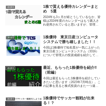
1株で貰える優待カレンダーまと
1株優待
め 5選
2024年も3ヶ月が経とうしているなか、皆
様は2024年度のカレンダーはもう購入さ
れ使用されていると思いますが、管理人
は無料でカレンダーをGETすることがで
きました。今回はその方法を紹介してい
きたいと思います。その方法は今回紹介
1株優待 東京日産コンピュータ
1株優待
する銘柄を1株保有するだけです。
システムで勝ち確しました！！
今回は1株優待で知名度が一気に上がった
東京日産コンピュータシステム（3316）
について管理人の投資成績を紹介してい
きたいと思います。
最近、もらった1株優待を紹介‼️
1株優待
（前編）
今回は最近もらった1株優待を紹介してい
きたいと思います（2023年7月時点）。こ
の記事を見ると株式投資のまた一つ違っ
た楽しみも増え、うまく運用すれば1、2
年で元本回収できると思いますので是非
最後まで読んで頂けたら幸いです。
1株優待でサッカー観戦が出来
1株優待
る！？